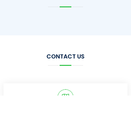
CONTACT US
Our Address
Trishal, Mymensingh, 2224