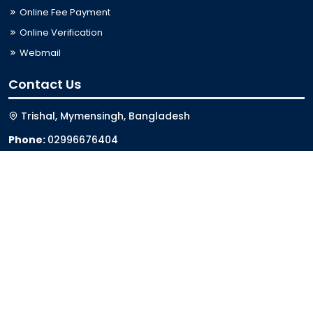
Online Fee Payment
Online Verification
Webmail
Contact Us
Trishal, Mymensingh, Bangladesh
Phone:
02996676404
Email:
registrar@jkkniu.edu.bd
Fax:
02996676400
Follow Us On
Last Updated: 08-08-2026 01:11:05
© 2026 University of JKKNIU. All Rights Reserved. Design,