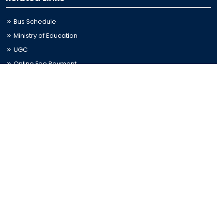
Bus Schedule
Ministry of Education
UGC
Online Fee Payment
Online Verification
Webmail
Contact Us
Trishal, Mymensingh, Bangladesh
Phone:
02996676404
Email:
registrar@jkkniu.edu.bd
Fax:
02996676400
Follow Us On