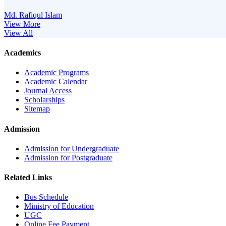
Md. Rafiqul Islam
View More
View All
Academics
Academic Programs
Academic Calendar
Journal Access
Scholarships
Sitemap
Admission
Admission for Undergraduate
Admission for Postgraduate
Related Links
Bus Schedule
Ministry of Education
UGC
Online Fee Payment