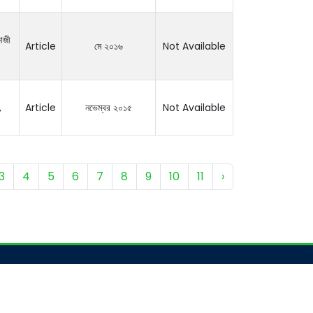
াজী
Article
মে ২০১৬
Not Available
,
Article
নভেম্বর ২০১৫
Not Available
3
4
5
6
7
8
9
10
11
›
Contact Us