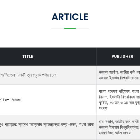
ARTICLE
TITLE
PUBLISHER
নজরুল জার্নাল, জাতীয় কবি ক
 শ্রেণিচেতনা: একটি তুলনামূলক পর্যালোচনা
নজরুল ইসলাম বিশ্ববিদ্যালয়
বাংলা গবেষণা পত্রিকা, বাংলা
বিভাগ, ইসলামী বিশ্ববিদ্যালয়
গরিক- নিঃসঙ্গতা
কুষ্টিয়া, ১৩ তম ও ১৪ তম যুগ্ম
সংখ্যা
ত্য বিভাগ, জাতীয় কবি কাজী
খ প্রান্তর: স্বদেশ অন্বেষার স্বতন্ত্রস্বর রুদ্র-মঙ্গল, বাংলা ভাষা
নজরুল ইসলাম বিশ্ববিদ্যালয়,
ময়মনসিংহ, অষ্টম সংখ্যা