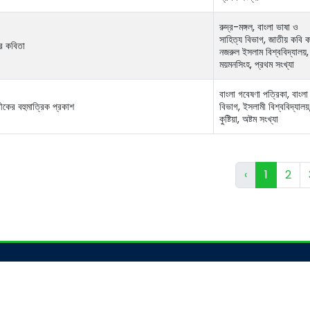
রুদ্র-মঙ্গল, বাংলা ভাষা ও
সাহিত্য বিভাগ, জাতীয় কবি ক
র কবিতা
নজরুল ইসলাম বিশ্ববিদ্যালয়,
ময়মনসিংহ, প্রথম সংখ্যা
বাংলা গবেষণা পত্রিকা, বাংলা
ীকের বহুমাত্রিক প্রকাশ
বিভাগ, ইসলামী বিশ্ববিদ্যালয়
কুষ্টিয়া, অষ্টম সংখ্যা
‹
1
2
ssion
Related Links