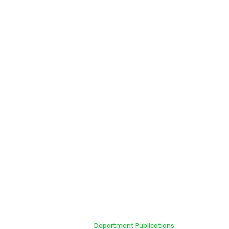
Department Publications
Home
Department Publications