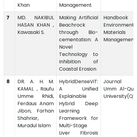
Khan
Management
7
MD. NAKIBUL
Making Artificial
Handbook o
HASAN KHAN ,
Beachrock
Environmenta
Kawasaki S.
through Bio-
Materials
cementation: A
Management
Novel
Technology to
Inhibition of
Coastal Erosion
8
DR. A. H. M.
HybridDenseViT:
Journal o
KAMAL , Raufu
A Unified
Umm Al-Qur
Umme Rhidi,
Explainable
University(Q1)
Ferdaus Anam
Hybrid Deep
Jibon, Farhan
Learning
Shahriar,
Framework for
Muradul Islam
Multi-Stage
Liver Fibrosis