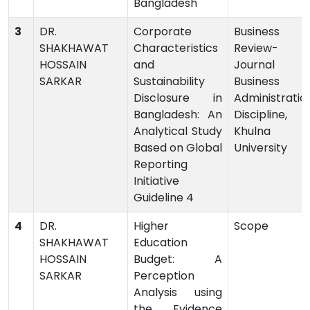
Bangladesh
3
DR.
Corporate
Business
SHAKHAWAT
Characteristics
Review- 
HOSSAIN
and
Journal o
SARKAR
Sustainability
Business
Disclosure in
Administratio
Bangladesh: An
Discipline,
Analytical Study
Khulna
Based on Global
University
Reporting
Initiative
Guideline 4
4
DR.
Higher
Scope
SHAKHAWAT
Education
HOSSAIN
Budget: A
SARKAR
Perception
Analysis using
the Evidence