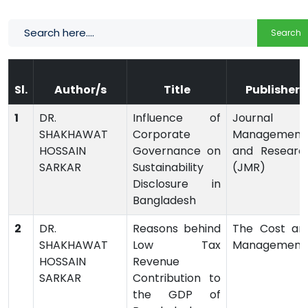
Search
Sl.
Author/s
Title
Publisher
1
DR.
Influence of
Journal o
SHAKHAWAT
Corporate
Management
HOSSAIN
Governance on
and Researc
SARKAR
Sustainability
(JMR)
Disclosure in
Bangladesh
2
DR.
Reasons behind
The Cost an
SHAKHAWAT
Low Tax
Management
HOSSAIN
Revenue
SARKAR
Contribution to
the GDP of