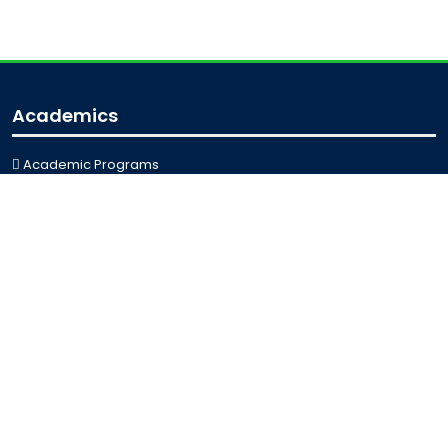
Academics
Academic Programs
Academic Calendar
Journal Access
Scholarships
Sitemap
Admission
Admission for Undergraduate
Admission for Postgraduate