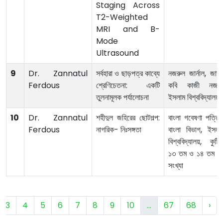
Staging Across
T2-Weighted
MRI and B-
Mode
Ultrasound
9
Dr. Zannatul
সর্বহারা ও ছাড়পত্র কাব্যে
নজরুল জার্নাল, জাত
Ferdous
শ্রেণিচেতনা: একটি
কবি কাজী নজরু
তুলনামূলক পর্যালোচনা
ইসলাম বিশ্ববিদ্যালয়
10
Dr. Zannatul
শহীদুল জহিরের ছোটগল্প:
বাংলা গবেষণা পত্রিক
Ferdous
নাগরিক- নিঃসঙ্গতা
বাংলা বিভাগ, ইসলাম
বিশ্ববিদ্যালয়, কুষ্টিয়
১৩ তম ও ১৪ তম যুগ্
সংখ্যা
3
4
5
6
7
8
9
10
...
67
68
›