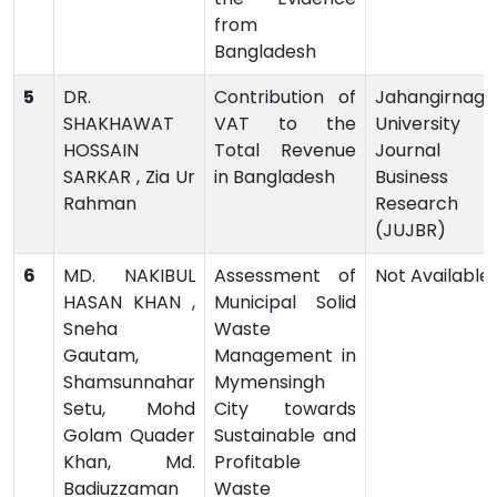
from
Bangladesh
5
DR.
Contribution of
Jahangirnaga
SHAKHAWAT
VAT to the
University
HOSSAIN
Total Revenue
Journal o
SARKAR , Zia Ur
in Bangladesh
Business
Rahman
Research
(JUJBR)
6
MD. NAKIBUL
Assessment of
Not Available
HASAN KHAN ,
Municipal Solid
Sneha
Waste
Gautam,
Management in
Shamsunnahar
Mymensingh
Setu, Mohd
City towards
Golam Quader
Sustainable and
Khan, Md.
Profitable
Badiuzzaman
Waste