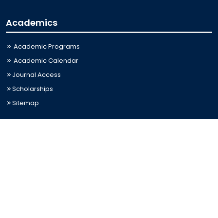
Academics
Academic Programs
Academic Calendar
Journal Access
Scholarships
Sitemap
Admission
Admission for Undergraduate
Admission for Postgraduate
Related Links
Bus Schedule