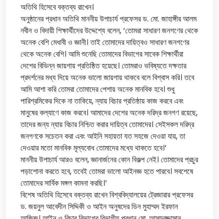
অতিথি হিসেবে বক্তব্য রাখেন।
অনুষ্ঠানের প্রধান অতিথি মাননীয় উপাচার্য প্রফেসর ড. মো. জাহাঙ্গীর আলম
নবীন ও বিদায়ী শিক্ষার্থীদের উদ্দেশ্যে বলেন, ‘তোমরা সাধারণ জনগণের থেকে
অনেক বেশি মেধাবী ও জ্ঞানী। তাই তোমাদের দায়িত্বও সাধারণ জনগণের
থেকে অনেক বেশি। আমি শুনেছি তোমাদের বিভাগের সাবেক শিক্ষার্থীরা
দেশের বিভিন্ন জায়গায় প্রতিষ্ঠিত হয়েছে। তোমরাও ভবিষ্যতে দক্ষতার
প্রদর্শনের মধ্য দিয়ে অনেক ভালো জায়গায় থাকবে বলে বিশ্বাস করি। তবে
আমি আশা করি তোমরা তোমাদের পেশায় অনেক মানবিক হবে। শুধু
পারিশ্রমিকের দিকে না তাকিয়ে, ন্যায় বিচার প্রতিষ্ঠায় কাজ করবে এবং
মানুষের কল্যাণে কাজ করবে। আমাদের দেশের অনেক দরিদ্র জনগণ রয়েছে,
তাদের জন্য ন্যায় বিচার নিশ্চিত করার দায়িত্ব তোমাদের। সেইসকল দরিদ্র
জনগণকে সচেতন করা এবং আইনি সহায়তা যত সহজে দেওয়া যায়, তা
দেওয়ার মতো মানবিক মূল্যবোধ তোমাদের মধ্যে থাকতে হবে।’
মাননীয় উপাচার্য আরও বলেন, জ্ঞানার্জনের কোন বিকল্প নেই। তোমাদের প্রচুর
পড়াশোনা করতে হবে, তবেই তোমরা ভালো আইনজ্ঞ হতে পারবে। সবশেষে
তোমাদের সার্বিক মঙ্গল কামনা করছি।’
বিশেষ অতিথি হিসেবে বক্তব্য রাখেন বিশ্ববিদ্যালয়ের ট্রেজারার প্রফেসর
ড. জয়নুল আবেদীন সিদ্দিকী ও আইন অনুষদের ডিন মুহাম্মদ ইরফান
আজিজ। আইন ও বিচার বিভাগের বিভাগীয় প্রধান মো. আসাদুজ্জামান