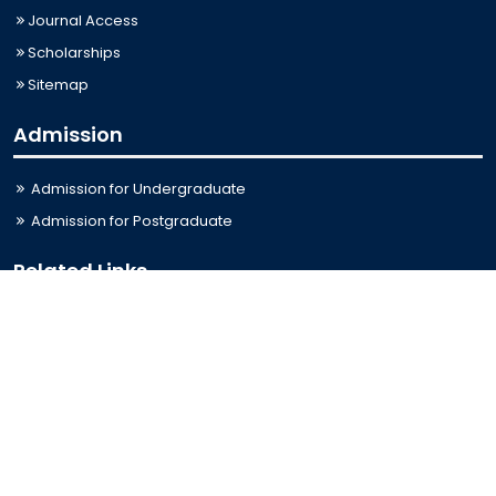
Journal Access
Scholarships
Sitemap
Admission
Admission for Undergraduate
Admission for Postgraduate
Related Links
Bus Schedule
Ministry of Education
UGC
Online Fee Payment
Online Verification
Webmail