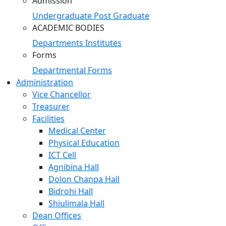
Admission
Undergraduate
Post Graduate
ACADEMIC BODIES
Departments
Institutes
Forms
Departmental Forms
Administration
Vice Chancellor
Treasurer
Facilities
Medical Center
Physical Education
ICT Cell
Agnibina Hall
Dolon Chanpa Hall
Bidrohi Hall
Shiulimala Hall
Dean Offices