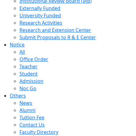
Institutional Review Board (IRB)
Externally Funded
University Funded
Research Activities
Research and Extension Center
Submit Proposals to R & E Center
Notice
All
Office Order
Teacher
Student
Admission
Noc Go
Others
News
Alumni
Tuition Fee
Contact Us
Faculty Directory