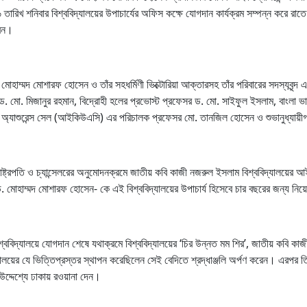
ারিখ শনিবার বিশ্ববিদ্যালয়ের উপাচার্যের অফিস কক্ষে যোগদান কার্যক্রম সম্পন্ন করে রাত
করেন।
 মোহাম্মদ মোশারফ হোসেন ও তাঁর সহধর্মিণী ভিক্টোরিয়া আক্তারসহ তাঁর পরিবারের সদস্যবৃন্দ
সর ড. মো. মিজানুর রহমান, বিদ্রোহী হলের প্রভোস্ট প্রফেসর ড. মো. সাইফুল ইসলাম, বাংলা ভ
লিটি অ্যাশুরেন্স সেল (আইকিউএসি) এর পরিচালক প্রফেসর মো. তানজিল হোসেন ও শুভানুধ্যা
াষ্ট্রপতি ও চ্যান্সেলরের অনুমোদনক্রমে জাতীয় কবি কাজী নজরুল ইসলাম বিশ্ববিদ্যালয়ের আ
সর ড. মোহাম্মদ মোশারফ হোসেন- কে এই বিশ্ববিদ্যালয়ের উপাচার্য হিসেবে চার বছরের জন্য ন
ববিদ্যালয়ে যোগদান শেষে যথাক্রমে বিশ্ববিদ্যালয়ের ‘চির উন্নত মম শির’, জাতীয় কবি কাজী 
ালয়ের যে ভিত্তিপ্রস্তর স্থাপন করেছিলেন সেই বেদিতে শ্রদ্ধাঞ্জলি অর্পণ করেন। এরপর তিনি
 উদ্দেশ্যে ঢাকায় রওয়ানা দেন।