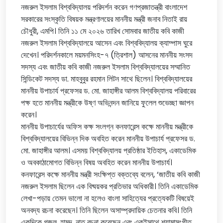
নজরুল ইসলাম বিশ্ববিদ্যালয় পরিদর্শন করেন গণপ্রজাতন্ত্রী বাংলাদেশ
সরকারের সংস্কৃতি বিষয়ক মন্ত্রণালয়ের মাননীয় মন্ত্রী জনাব নিতাই রায়
চৌধুরী, এমপি। তিনি ১১ মে ২০২৬ তারিখ সোমবার জাতীয় কবি কাজী
নজরুল ইসলাম বিশ্ববিদ্যালয়ে আসেন এবং বিশ্ববিদ্যালয় ক্যাম্পাস ঘুরে
দেখেন। পরিদর্শনকালে ময়মনসিংহ-৭ (ত্রিশাল) আসনের মাননীয় সংসদ
সদস্য এবং জাতীয় কবি কাজী নজরুল ইসলাম বিশ্ববিদ্যালয়ের সম্মানিত
সিন্ডিকেট সদস্য ডা. মাহবুবুর রহমান লিটন সাথে ছিলেন। বিশ্ববিদ্যালয়ের
মাননীয় উপাচার্য প্রফেসর ড. মো. জাহাঙ্গীর আলম বিশ্ববিদ্যালয় পরিবারের
পক্ষ হতে মাননীয় মন্ত্রীকে উষ্ণ অভিনন্দন জানিয়ে ফুলেল শুভেচ্ছা জ্ঞাপন
করেন।
মাননীয় উপাচার্যের অফিস কক্ষ সংলগ্ন কনফারেন্স কক্ষে মাননীয় মন্ত্রীকে
বিশ্ববিদ্যালয়ের বিভিন্ন দিক অবহিত করেন মাননীয় উপাচার্য প্রফেসর ড.
মো. জাহাঙ্গীর আলম। এসময় বিশ্ববিদ্যালয় প্রতিষ্ঠার ইতিহাস, একাডেমিক
ও অবকাঠামোগত বিভিন্ন বিষয় অবহিত করেন মাননীয় উপাচার্য।
কনফারেন্স কক্ষে মাননীয় মন্ত্রী সংক্ষিপ্ত বক্তব্যে বলেন, ‘জাতীয় কবি কাজী
নজরুল ইসলাম ছিলেন এক বিষ্ময়কর প্রতিভার অধিকারী। তিনি একাডেমিক
লেখা-পড়ায় তেমন ভালো না হলেও বাংলা সাহিত্যের প্রত্যেকটি বিষয়েই
অনবদ্য রচনা করেছেন। তিনি ছিলেন অসাম্প্রদায়িক চেতনার কবি। তিনি
একদিকে গজল, হামদ, নাত রচনা করেছেন এবং একইসাথে শ্যামাসংগীত,