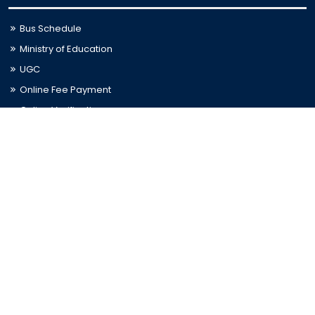
Bus Schedule
Ministry of Education
UGC
Online Fee Payment
Online Verification
Webmail
Contact Us
Trishal, Mymensingh, Bangladesh
Phone:
02996676404
Email:
registrar@jkkniu.edu.bd
Fax:
02996676400
Follow Us On