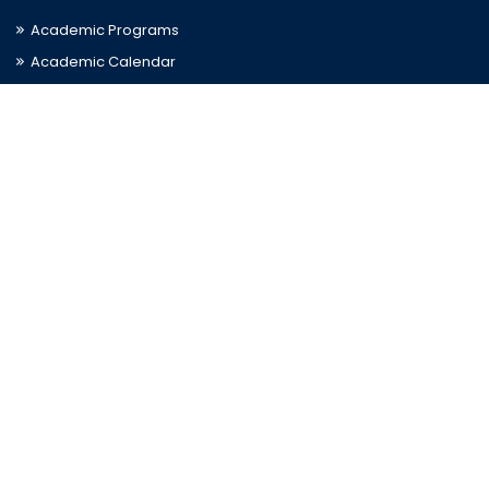
Academic Programs
Academic Calendar
Journal Access
Scholarships
Sitemap
Admission
Admission for Undergraduate
Admission for Postgraduate
Related Links
Bus Schedule
Ministry of Education
UGC
Online Fee Payment